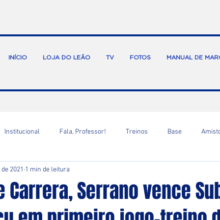
INÍCIO
LOJA DO LEÃO
TV
FOTOS
MANUAL DE MAR
Institucional
Fala, Professor!
Treinos
Base
Amist
. de 2021
1 min de leitura
e Carrera, Serrano vence Su
u em primeiro jogo-treino d