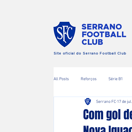
SERRANO
FOOTBALL
CLUB
Site oficial do Serrano Football Club
All Posts
Reforços
Série B1
Serrano FC
17 de jul
Copa RIo
Com gol d
Nova Iguaç