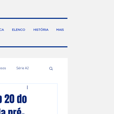
CA
ELENCO
HISTÓRIA
MAIS
osos
Série A2
b 20 do
a pré-