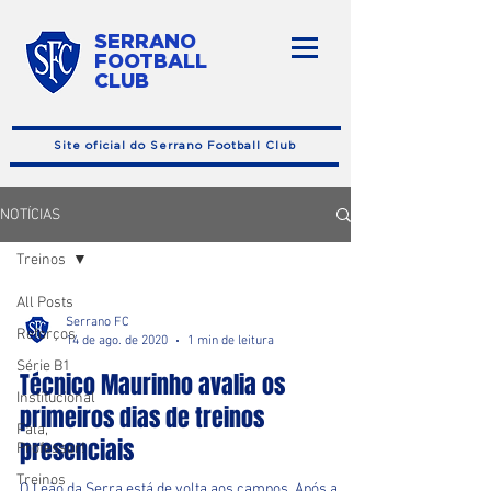
SERRANO
FOOTBALL
CLUB
Site oficial do Serrano Football Club
NOTÍCIAS
Treinos
All Posts
Serrano FC
Reforços
14 de ago. de 2020
1 min de leitura
Série B1
Técnico Maurinho avalia os
Institucional
primeiros dias de treinos
Fala,
presenciais
Professor!
Treinos
O Leão da Serra está de volta aos campos. Após a