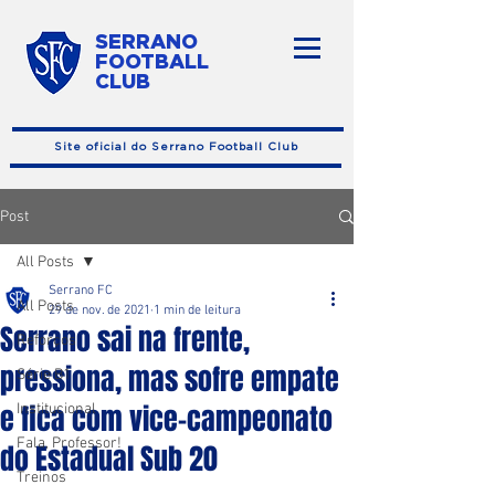
SERRANO
FOOTBALL
CLUB
Site oficial do Serrano Football Club
Post
All Posts
Serrano FC
All Posts
29 de nov. de 2021
1 min de leitura
Serrano sai na frente,
Reforços
pressiona, mas sofre empate
Série B1
e fica com vice-campeonato
Institucional
Fala, Professor!
do Estadual Sub 20
Treinos