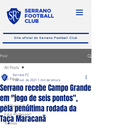
SERRANO
FOOTBALL
CLUB
Site oficial do Serrano Football Club
Post
All Posts
Serrano FC
All Posts
1 de out. de 2021
1 min de leitura
Serrano recebe Campo Grande
Reforços
em "jogo de seis pontos",
Série B1
pela penúltima rodada da
Institucional
Fala, Professor!
Taça Maracanã
Treinos