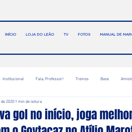
INÍCIO
LOJA DO LEÃO
TV
FOTOS
MANUAL DE MAR
Institucional
Fala, Professor!
Treinos
Base
Amist
. de 2020
1 min de leitura
va gol no início, joga melho
 o Goytacaz no Atílio Marot