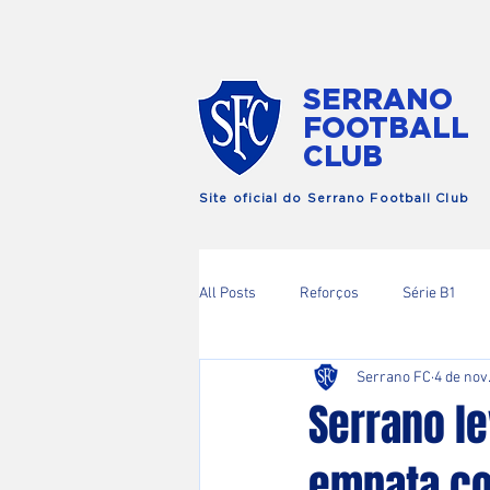
SERRANO
FOOTBALL
CLUB
Site oficial do Serrano Football Club
All Posts
Reforços
Série B1
Serrano FC
4 de nov
Copa RIo
Serrano le
empata com