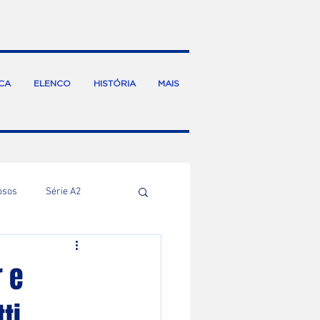
CA
ELENCO
HISTÓRIA
MAIS
osos
Série A2
r e
ti