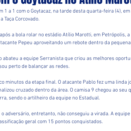
1 a 1 com o Goytacaz, na tarde desta quarta-feira (4), em 
da Taça Corcovado.
s a bola rolar no estádio Atílio Marotti, em Petrópolis, a 
 atacante Pepeu aproveitando um rebote dentro da pequena
não abateu a equipe Serranista que criou as melhores oport
ou perto de balançar as redes. 
co minutos da etapa final. O atacante Pablo fez uma linda j
finalizou cruzado dentro da área. O camisa 9 chegou ao seu q
ra, sendo o artilheiro da equipe no Estadual. 
o adversário, entretanto, não conseguiu a virada. A equip
lassificação geral com 15 pontos conquistados. 