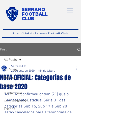
SERRANO
FOOTBALL
CLUB
Site oficial do Serrano Football Club
Post
All Posts
Serrano FC
All Posts
22 de ago. de 2020
1 min de leitura
NOTA OFICIAL: Categorias de
Reforços
base 2020
Série B1
Institucional
A FFERJ confirmou ontem (21) que o 
Campeonato Estadual Série B1 das 
Fala, Professor!
categorias Sub 15, Sub 17 e Sub 20 
Treinos
estão cancelados para a temporada de 