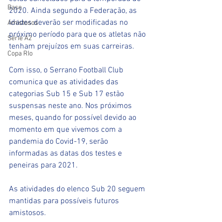
Base
2020. Ainda segundo a Federação, as 
idades deverão ser modificadas no 
Amistosos
próximo período para que os atletas não 
Série A2
tenham prejuízos em suas carreiras.
Copa RIo
Com isso, o Serrano Football Club 
comunica que as atividades das 
categorias Sub 15 e Sub 17 estão 
suspensas neste ano. Nos próximos 
meses, quando for possível devido ao 
momento em que vivemos com a 
pandemia do Covid-19, serão 
informadas as datas dos testes e 
peneiras para 2021.
As atividades do elenco Sub 20 seguem 
mantidas para possíveis futuros 
amistosos.