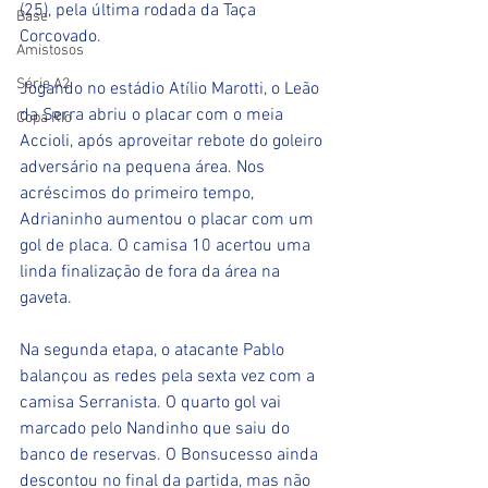
(25), pela última rodada da Taça 
Base
Corcovado. 
Amistosos
Série A2
Jogando no estádio Atílio Marotti, o Leão 
da Serra abriu o placar com o meia 
Copa RIo
Accioli, após aproveitar rebote do goleiro 
adversário na pequena área. Nos 
acréscimos do primeiro tempo, 
Adrianinho aumentou o placar com um 
gol de placa. O camisa 10 acertou uma 
linda finalização de fora da área na 
gaveta.
Na segunda etapa, o atacante Pablo 
balançou as redes pela sexta vez com a 
camisa Serranista. O quarto gol vai 
marcado pelo Nandinho que saiu do 
banco de reservas. O Bonsucesso ainda 
descontou no final da partida, mas não 