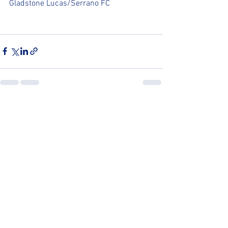
Gladstone Lucas/Serrano FC
Ver tudo
Posts recentes