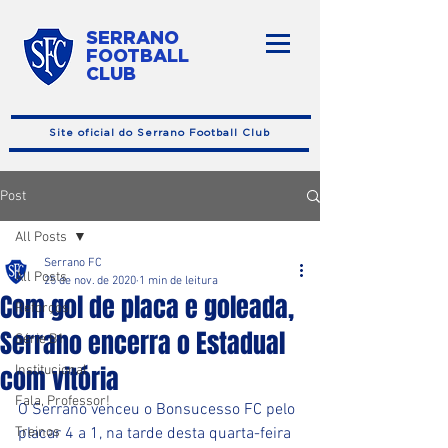
SERRANO
FOOTBALL
CLUB
Site oficial do Serrano Football Club
Post
All Posts
Serrano FC
All Posts
25 de nov. de 2020
1 min de leitura
Com gol de placa e goleada,
Reforços
Serrano encerra o Estadual
Série B1
com vitória
Institucional
Fala, Professor!
O Serrano venceu o Bonsucesso FC pelo 
Treinos
placar 4 a 1, na tarde desta quarta-feira 