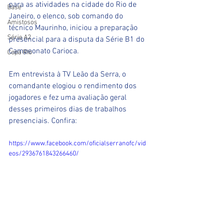
para as atividades na cidade do Rio de 
Base
Janeiro, o elenco, sob comando do 
Amistosos
técnico Maurinho, iniciou a preparação 
Série A2
presencial para a disputa da Série B1 do 
Campeonato Carioca. 
Copa RIo
Em entrevista à TV Leão da Serra, o 
comandante elogiou o rendimento dos 
jogadores e fez uma avaliação geral 
desses primeiros dias de trabalhos 
presenciais. Confira:
https://www.facebook.com/oficialserranofc/vid
eos/2936761843266460/