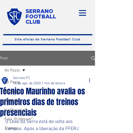
SERRANO
FOOTBALL
CLUB
Site oficial do Serrano Football Club
Post
All Posts
Serrano FC
All Posts
14 de ago. de 2020
1 min de leitura
Técnico Maurinho avalia os
Reforços
primeiros dias de treinos
Série B1
presenciais
Institucional
Fala, Professor!
O Leão da Serra está de volta aos 
Treinos
campos. Após a liberação da FFERJ 