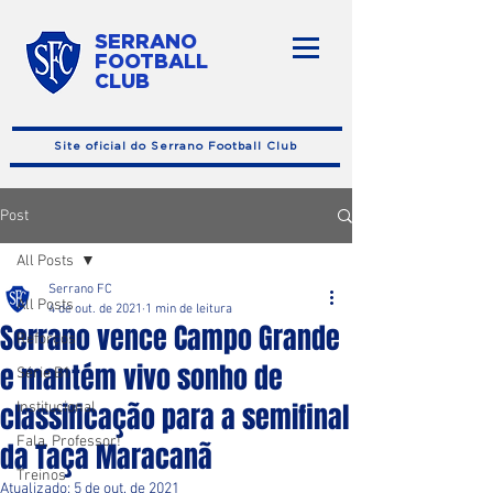
SERRANO
FOOTBALL
CLUB
Site oficial do Serrano Football Club
Post
All Posts
Serrano FC
All Posts
4 de out. de 2021
1 min de leitura
Serrano vence Campo Grande
Reforços
e mantém vivo sonho de
Série B1
classificação para a semifinal
Institucional
Fala, Professor!
da Taça Maracanã
Treinos
Atualizado:
5 de out. de 2021