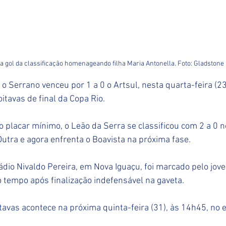
 gol da classificação homenageando filha Maria Antonella. Foto: Gladstone
o Serrano venceu por 1 a 0 o Artsul, nesta quarta-feira (23
oitavas de final da Copa Rio.
o placar mínimo, o Leão da Serra se classificou com 2 a 0 
 Dutra e agora enfrenta o Boavista na próxima fase.
stádio Nivaldo Pereira, em Nova Iguaçu, foi marcado pelo jov
o tempo após finalização indefensável na gaveta.
tavas acontece na próxima quinta-feira (31), às 14h45, no es