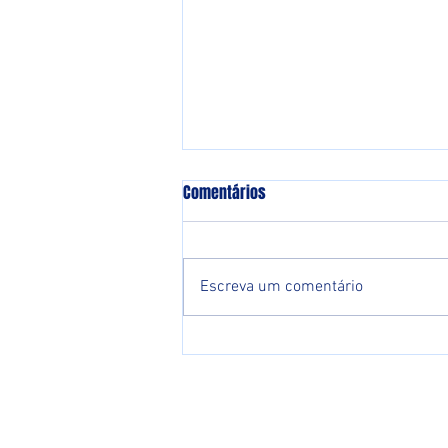
Comentários
Escreva um comentário
Serrano anuncia mais um
zagueiro para fortalecer setor
defensivo