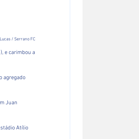
 Lucas / Serrano FC
), e carimbou a 
no agregado 
em Juan 
tádio Atílio 