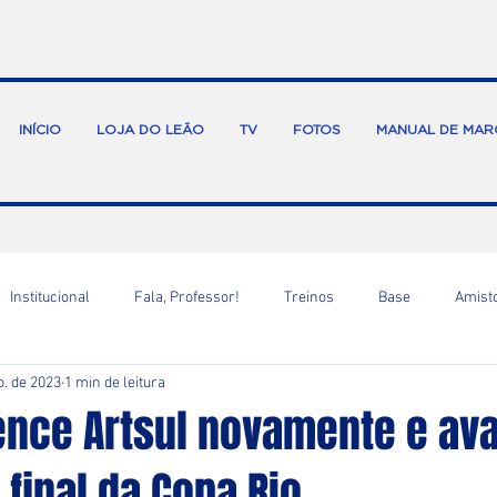
INÍCIO
LOJA DO LEÃO
TV
FOTOS
MANUAL DE MAR
Institucional
Fala, Professor!
Treinos
Base
Amist
o. de 2023
1 min de leitura
ence Artsul novamente e av
 final da Copa Rio