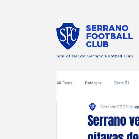
SERRANO
FOOTBALL
CLUB
Site oficial do Serrano Football Club
All Posts
Reforços
Série B1
Serrano FC
23 de ag
Copa RIo
Serrano v
oitavas de