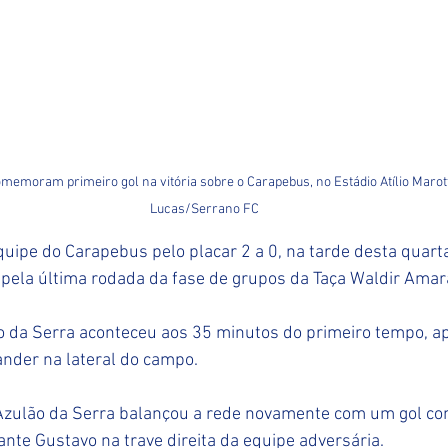
emoram primeiro gol na vitória sobre o Carapebus, no Estádio Atílio Marotti
Lucas/Serrano FC
uipe do Carapebus pelo placar 2 a 0, na tarde desta quarta-
i, pela última rodada da fase de grupos da Taça Waldir Amar
ão da Serra aconteceu aos 35 minutos do primeiro tempo, a
ander na lateral do campo.
Azulão da Serra balançou a rede novamente com um gol con
ante Gustavo na trave direita da equipe adversária.