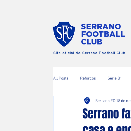
SERRANO
FOOTBALL
CLUB
Site oficial do Serrano Football Club
All Posts
Reforços
Série B1
Serrano FC
18 de no
Copa RIo
Serrano f
casa e enc