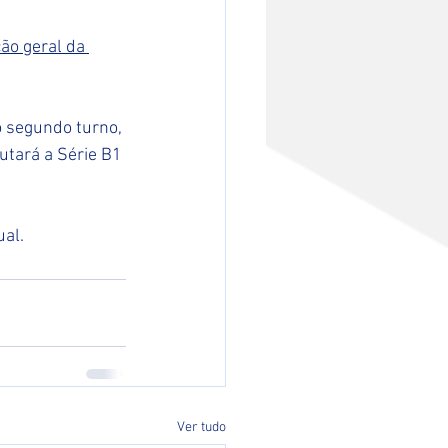
ção geral da 
o segundo turno, 
utará a Série B1 
ual.
Ver tudo