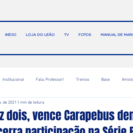
INÍCIO
LOJA DO LEÃO
TV
FOTOS
MANUAL DE MAR
Institucional
Fala, Professor!
Treinos
Base
Amist
v. de 2021
1 min de leitura
az dois, vence Carapebus de
erra participação na Série 