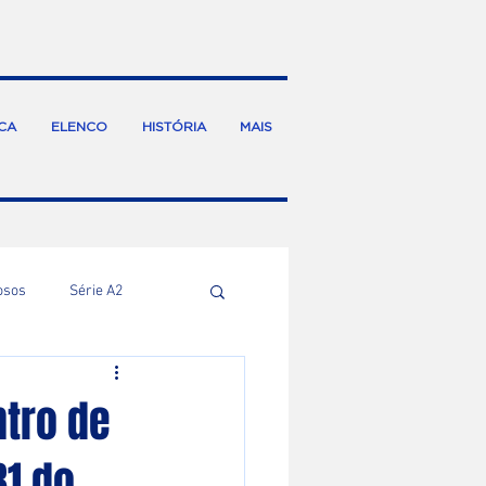
CA
ELENCO
HISTÓRIA
MAIS
osos
Série A2
ntro de
B1 do