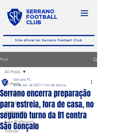
SERRANO
FOOTBALL
CLUB
Site oficial do Serrano Football Club
Post
All Posts
Serrano FC
All Posts
22 de out. de 2021
1 min de leitura
Serrano encerra preparação
Reforços
para estreia, fora de casa, no
Série B1
segundo turno da B1 contra
Institucional
Fala, Professor!
São Gonçalo
Treinos