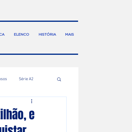
CA
ELENCO
HISTÓRIA
MAIS
osos
Série A2
ilhão, e
uistar