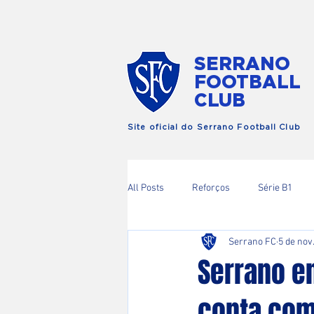
SERRANO
FOOTBALL
CLUB
Site oficial do Serrano Football Club
All Posts
Reforços
Série B1
Serrano FC
5 de nov
Copa RIo
Serrano en
conta com