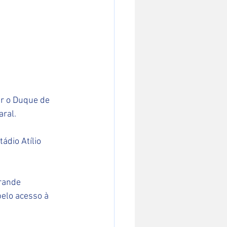
r o Duque de 
aral.
ádio Atílio 
rande 
elo acesso à 