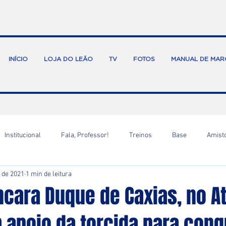
INÍCIO
LOJA DO LEÃO
TV
FOTOS
MANUAL DE MAR
Institucional
Fala, Professor!
Treinos
Base
Amist
. de 2021
1 min de leitura
cara Duque de Caxias, no At
 apoio da torcida para conq