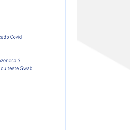
cado Covid 
azeneca é 
 ou teste Swab 