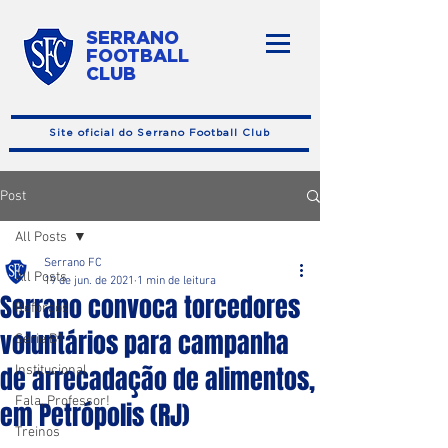
SERRANO
FOOTBALL
CLUB
Site oficial do Serrano Football Club
Post
All Posts
Serrano FC
All Posts
19 de jun. de 2021
1 min de leitura
Serrano convoca torcedores
Reforços
voluntários para campanha
Série B1
de arrecadação de alimentos,
Institucional
Fala, Professor!
em Petrópolis (RJ)
Treinos