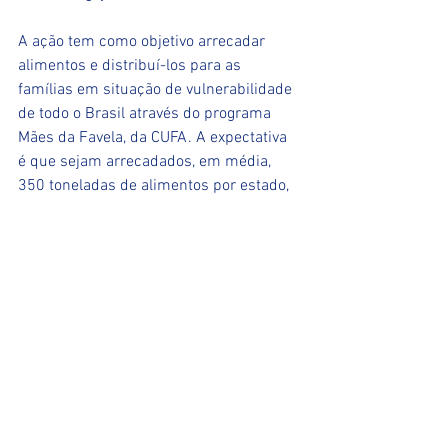
A ação tem como objetivo arrecadar 
alimentos e distribuí-los para as 
famílias em situação de vulnerabilidade 
de todo o Brasil através do programa 
Mães da Favela, da CUFA. A expectativa 
é que sejam arrecadados, em média, 
350 toneladas de alimentos por estado, 
totalizando 12 mil toneladas de doações, 
o equivalente a 100 milhões de reais. 
Ver tudo
Posts recentes