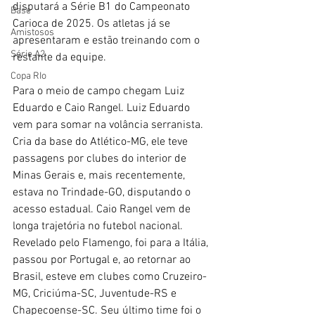
disputará a Série B1 do Campeonato 
Base
Carioca de 2025. Os atletas já se 
Amistosos
apresentaram e estão treinando com o 
Série A2
restante da equipe.
Copa RIo
Para o meio de campo chegam Luiz 
Eduardo e Caio Rangel. Luiz Eduardo 
vem para somar na volância serranista. 
Cria da base do Atlético-MG, ele teve 
passagens por clubes do interior de 
Minas Gerais e, mais recentemente, 
estava no Trindade-GO, disputando o 
acesso estadual. Caio Rangel vem de 
longa trajetória no futebol nacional. 
Revelado pelo Flamengo, foi para a Itália, 
passou por Portugal e, ao retornar ao 
Brasil, esteve em clubes como Cruzeiro-
MG, Criciúma-SC, Juventude-RS e 
Chapecoense-SC. Seu último time foi o 