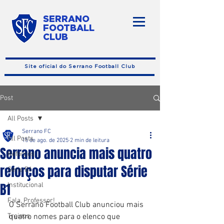
SERRANO
FOOTBALL
CLUB
Site oficial do Serrano Football Club
Post
All Posts
Serrano FC
All Posts
15 de ago. de 2025
2 min de leitura
Serrano anuncia mais quatro
Reforços
reforços para disputar Série
Série B1
B1
Institucional
Fala, Professor!
O Serrano Football Club anunciou mais 
Treinos
quatro nomes para o elenco que 