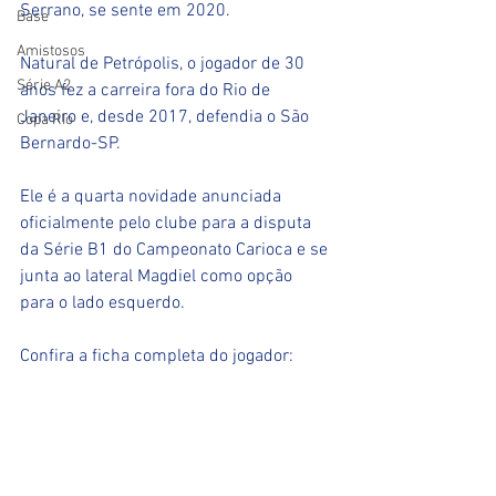
Serrano, se sente em 2020.
Base
Amistosos
Natural de Petrópolis, o jogador de 30 
Série A2
anos fez a carreira fora do Rio de 
Janeiro e, desde 2017, defendia o São 
Copa RIo
Bernardo-SP.
Ele é a quarta novidade anunciada 
oficialmente pelo clube para a disputa 
da Série B1 do Campeonato Carioca e se 
junta ao lateral Magdiel como opção 
para o lado esquerdo.
Confira a ficha completa do jogador: