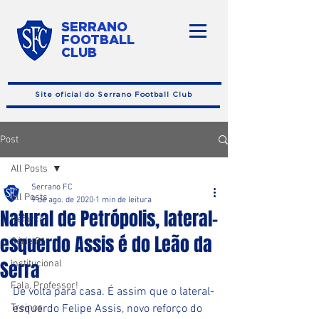
SERRANO
FOOTBALL
CLUB
Site oficial do Serrano Football Club
Post
All Posts
Serrano FC
All Posts
9 de ago. de 2020
1 min de leitura
Natural de Petrópolis, lateral-
Reforços
esquerdo Assis é do Leão da
Série B1
Serra
Institucional
Fala, Professor!
De volta para casa. É assim que o lateral-
Treinos
esquerdo Felipe Assis, novo reforço do 