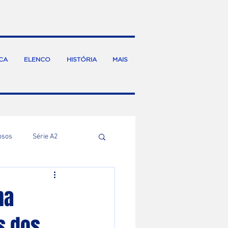
CA
ELENCO
HISTÓRIA
MAIS
osos
Série A2
na
s dos