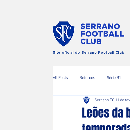
SERRANO
FOOTBALL
CLUB
Site oficial do Serrano Football Club
All Posts
Reforços
Série B1
Serrano FC
11 de fev
Copa RIo
Leões da 
temporada