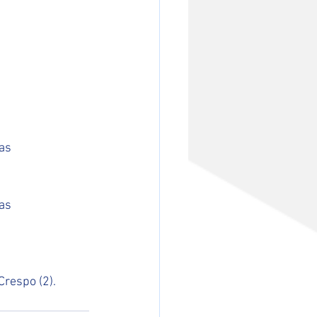
ças
ças
respo (2). 