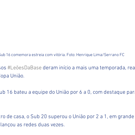
Sub 16 comemora estreia com vitória. Foto: Henrique Lima/Serrano FC
sos 
#LeõesDaBase
 deram início a mais uma temporada, rea
Copa União.
ub 16 bateu a equipe do União por 6 a 0, com destaque par
o de casa, o Sub 20 superou o União por 2 a 1, em grande 
alançou as redes duas vezes.