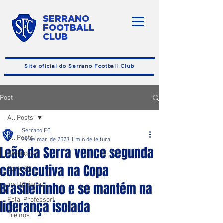
SERRANO
FOOTBALL
CLUB
Site oficial do Serrano Football Club
Post
All Posts
Serrano FC
All Posts
29 de mar. de 2023
1 min de leitura
Leão da Serra vence segunda
Reforços
consecutiva na Copa
Série B1
Brasileirinho e se mantém na
Institucional
Fala, Professor!
liderança isolada
Treinos