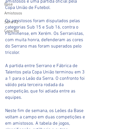
amistosos e uma partida oficial pela 
Base
Copa União de Futebol. 
Amistosos
Os amistosos foram disputados pelas 
Série A2
categorias Sub 15 e Sub 16, contra o 
Copa RIo
Fluminense, em Xerém. Os Serranistas, 
com muita honra, defenderam as cores 
do Serrano mas foram superados pelo 
tricolor. 
A partida entre Serrano e Fábrica de 
Talentos pela Copa União terminou em 3 
a 1 para o Leão da Serra. O confronto foi 
válido pela terceira rodada da 
competição, que foi adiada entre as 
equipes. 
Neste fim de semana, os Leões da Base 
voltam a campo em duas competições e 
em amistosos. A tabela de jogos, 