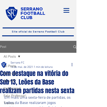
SERRANO
FOOTBALL
CLUB
Site oficial do Serrano Football Club
Post
All Posts
Serrano FC
All Posts
14 de mai. de 2021
1 min de leitura
Com destaque na vitória do
Reforços
Sub 13, Leões da Base
Série B1
realizam partidas nesta sexta
Institucional
Fala, Professor!
Em mais uma sexta-feira de partidas, os 
Leões da Base realizaram jogos 
Treinos