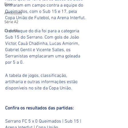
Base
entraram em campo contra a equipe do 
Queimados, com o Sub 15 e 17, pela 
Amistosos
Copa União de Futebol, na Arena Interfut.
Série A2
O destaque do dia foi para a categoria 
Copa RIo
Sub 15 do Serrano. Com gols de João 
Victor, Cauã Chadinha, Lucas Amorim, 
Gabriel Gentil e Vicente Salles, os 
Serranistas emplacaram uma goleada 
por 5 a 0. 
A tabela de jogos, classificação, 
artilharia e outras informações estão 
disponíveis no site da Copa União.
Confira os resultados das partidas:
Serrano FC 5 x 0 Queimados | Sub 15 | 
Arena Interfut | Copa União