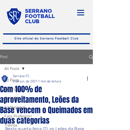
SERRANO
FOOTBALL
CLUB
Site oficial do Serrano Football Club
Post
All Posts
Serrano FC
All Posts
2 de jun. de 2021
1 min de leitura
Com 100% de
Reforços
aproveitamento, Leões da
Série B1
Base vencem o Queimados em
Institucional
Fala, Professor!
duas categorias
Treinos
Nesta quarta-feira (2), os Leões da Base 